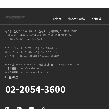
인재채용
개인정보취급방침
오시는 길
상호명 : 썬덴코리아㈜ 대표이사 : 권상오 사업자등록번호 : 212-81-70277
서 울 본 사 : 서울특별시 송파구 송파대로 167 테라타워 B동 1213호
TEL.
02-2054-3600
| FAX. 02-2054-3609
남 부 지 사
: TEL.
053-591-8905
| FAX. 053-591-8907
울산사무소
: TEL.
052-289-8905
| FAX. 052-289-8904
동탄공장
: TEL.
031-723-0168
| FAX. 031-723-0169
대표메일 :
skc@sunden.co.kr
제품 및 견적문의 :
sales@sunden.co.kr
기술지원문의 :
tech@sunden.co.kr
썬덴소프트랩 :
http://sundensoftlab.com
대표번호
02-2054-3600