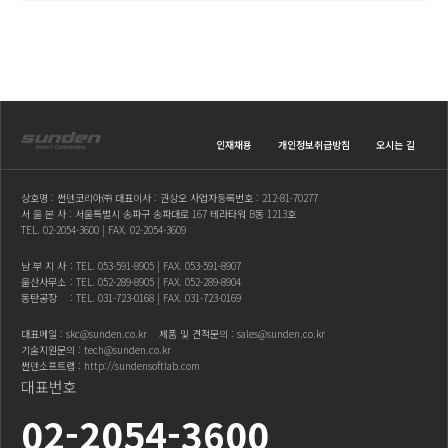
인재채용
개인정보취급방침
오시는 길
상호명 : 썬덴코리아㈜ 대표이사 : 권상오 사업자등록번호 : 212-81-70277
서 울 본 사 : 서울특별시 송파구 송파대로 167 테라타워 B동 1213호
TEL.
02-2054-3600
| FAX. 02-2054-3609
남 부 지 사
: TEL.
053-591-8905
| FAX. 053-591-8907
울산사무소
: TEL.
052-289-8905
| FAX. 052-289-8904
동탄공장
: TEL.
031-723-0168
| FAX. 031-723-0169
대표메일 :
skc@sunden.co.kr
제품 및 견적문의 :
sales@sunden.co.kr
기술지원문의 :
tech@sunden.co.kr
썬덴소프트랩 :
http://sundensoftlab.com
대표번호
02-2054-3600