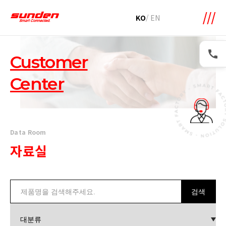
KO
/
EN
Customer
Center
Data Room
자료실
검색