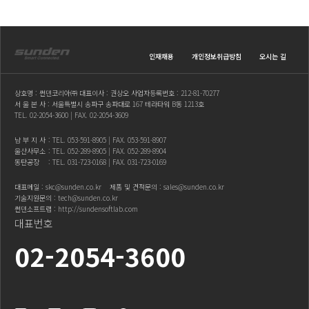
인재채용
개인정보취급방침
오시는 길
상호명 : 썬덴코리아㈜ 대표이사 : 권상오 사업자등록번호 : 212-81-70277
서 울 본 사 : 서울특별시 송파구 송파대로 167 테라타워 B동 1213호
TEL.
02-2054-3600
| FAX. 02-2054-3609
남 부 지 사
: TEL.
053-591-8905
| FAX. 053-591-8907
울산사무소
: TEL.
052-289-8905
| FAX. 052-289-8904
동탄공장
: TEL.
031-723-0168
| FAX. 031-723-0169
대표메일 :
skc@sunden.co.kr
제품 및 견적문의 :
sales@sunden.co.kr
기술지원문의 :
tech@sunden.co.kr
썬덴소프트랩 :
http://sundensoftlab.com
대표번호
02-2054-3600