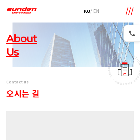
KO
/
EN
About
Us
Contact us
오시는 길