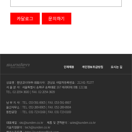
카달로그
문의하기
인재채용
개인정보취급방침
오시는 길
상호명 : 썬덴코리아㈜ 대표이사 : 권상오 사업자등록번호 : 212-81-70277
서 울 본 사 : 서울특별시 송파구 송파대로 167 테라타워 B동 1213호
TEL.
02-2054-3600
| FAX. 02-2054-3609
남 부 지 사
: TEL.
053-591-8905
| FAX. 053-591-8907
울산사무소
: TEL.
052-289-8905
| FAX. 052-289-8904
동탄공장
: TEL.
031-723-0168
| FAX. 031-723-0169
대표메일 :
skc@sunden.co.kr
제품 및 견적문의 :
sales@sunden.co.kr
기술지원문의 :
tech@sunden.co.kr
썬덴소프트랩 :
http://sundensoftlab.com