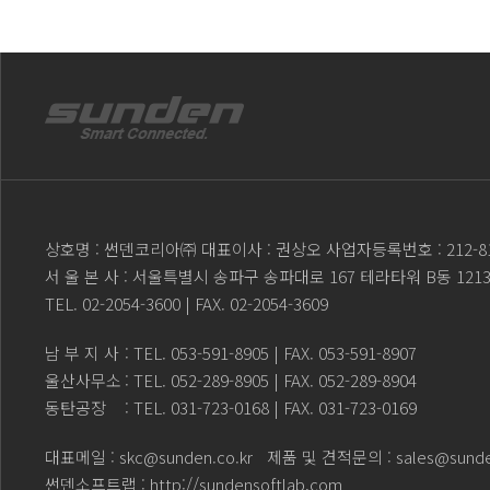
상호명 : 썬덴코리아㈜ 대표이사 : 권상오 사업자등록번호 : 212-81
서 울 본 사 : 서울특별시 송파구 송파대로 167 테라타워 B동 121
TEL.
02-2054-3600
| FAX. 02-2054-3609
남 부 지 사
: TEL.
053-591-8905
| FAX. 053-591-8907
울산사무소
: TEL.
052-289-8905
| FAX. 052-289-8904
동탄공장
: TEL.
031-723-0168
| FAX. 031-723-0169
대표메일 :
skc@sunden.co.kr
제품 및 견적문의 :
sales@sunde
썬덴소프트랩 :
http://sundensoftlab.com