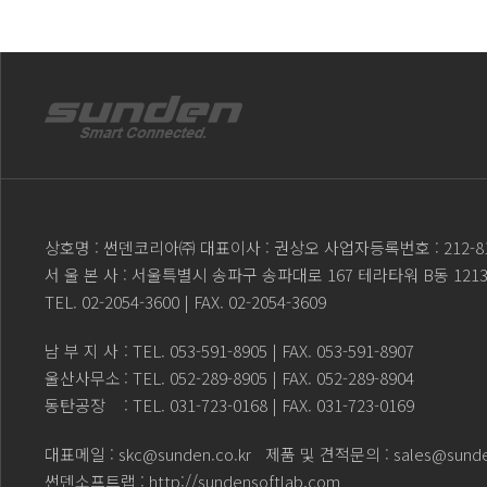
상호명 : 썬덴코리아㈜ 대표이사 : 권상오 사업자등록번호 : 212-81
서 울 본 사 : 서울특별시 송파구 송파대로 167 테라타워 B동 121
TEL.
02-2054-3600
| FAX. 02-2054-3609
남 부 지 사
: TEL.
053-591-8905
| FAX. 053-591-8907
울산사무소
: TEL.
052-289-8905
| FAX. 052-289-8904
동탄공장
: TEL.
031-723-0168
| FAX. 031-723-0169
대표메일 :
skc@sunden.co.kr
제품 및 견적문의 :
sales@sunde
썬덴소프트랩 :
http://sundensoftlab.com