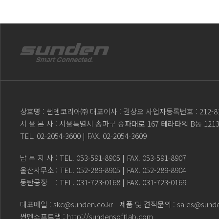
상호명 : 썬덴코리아㈜ 대표이사 : 권상오 사업자등록번호 : 212-81
서 울 본 사 : 서울특별시 송파구 송파대로 167 테라타워 B동 121
TEL.
02-2054-3600
| FAX. 02-2054-3609
남 부 지 사
: TEL.
053-591-8905
| FAX. 053-591-8907
울산사무소
: TEL.
052-289-8905
| FAX. 052-289-8904
동탄공장
: TEL.
031-723-0168
| FAX. 031-723-0169
대표메일 :
skc@sunden.co.kr
제품 및 견적문의 :
sales@sunde
썬덴소프트랩 :
http://sundensoftlab.com