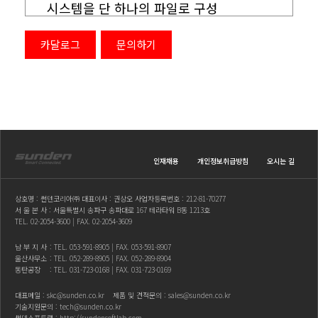
시스템을 단 하나의 파일로 구성
- 드래그 앤 드롭을 이용한 간편한 논리
연결
카달로그
문의하기
- Flexi Soft 단계마다 최대 255개의
인증된 기능 블록
- 프로젝트의 오프라인 시뮬레이션
- 프로젝트 부분 검증
- 자동 다운로드 또는 안전 시스템을 위한
라이선스 옵션 제공
인재채용
개인정보취급방침
오시는 길
상호명 : 썬덴코리아㈜ 대표이사 : 권상오 사업자등록번호 : 212-81-70277
서 울 본 사 : 서울특별시 송파구 송파대로 167 테라타워 B동 1213호
TEL.
02-2054-3600
| FAX. 02-2054-3609
남 부 지 사
: TEL.
053-591-8905
| FAX. 053-591-8907
울산사무소
: TEL.
052-289-8905
| FAX. 052-289-8904
동탄공장
: TEL.
031-723-0168
| FAX. 031-723-0169
대표메일 :
skc@sunden.co.kr
제품 및 견적문의 :
sales@sunden.co.kr
기술지원문의 :
tech@sunden.co.kr
썬덴소프트랩 :
http://sundensoftlab.com