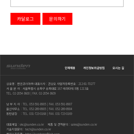
카달로그
문의하기
인재채용
개인정보취급방침
오시는 길
상호명 : 썬덴코리아㈜ 대표이사 : 권상오 사업자등록번호 : 212-81-70277
서 울 본 사 : 서울특별시 송파구 송파대로 167 테라타워 B동 1213호
TEL.
02-2054-3600
| FAX. 02-2054-3609
남 부 지 사
: TEL.
053-591-8905
| FAX. 053-591-8907
울산사무소
: TEL.
052-289-8905
| FAX. 052-289-8904
동탄공장
: TEL.
031-723-0168
| FAX. 031-723-0169
대표메일 :
skc@sunden.co.kr
제품 및 견적문의 :
sales@sunden.co.kr
기술지원문의 :
tech@sunden.co.kr
썬덴소프트랩 :
http://sundensoftlab.com