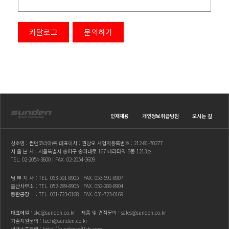
카달로그
문의하기
인재채용
개인정보취급방침
오시는 길
상호명 : 썬덴코리아㈜ 대표이사 : 권상오 사업자등록번호 : 212-81-70277
서 울 본 사 : 서울특별시 송파구 송파대로 167 테라타워 B동 1213호
TEL.
02-2054-3600
| FAX. 02-2054-3609
남 부 지 사
: TEL.
053-591-8905
| FAX. 053-591-8907
울산사무소
: TEL.
052-289-8905
| FAX. 052-289-8904
동탄공장
: TEL.
031-723-0168
| FAX. 031-723-0169
대표메일 :
skc@sunden.co.kr
제품 및 견적문의 :
sales@sunden.co.kr
기술지원문의 :
tech@sunden.co.kr
썬덴소프트랩 :
http://sundensoftlab.com