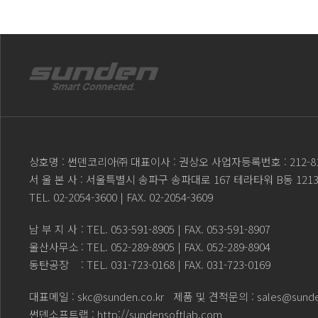
상호명 : 썬덴코리아㈜ 대표이사 : 권상오 사업자등록번호 : 212-81
서 울 본 사 : 서울특별시 송파구 송파대로 167 테라타워 B동 121
TEL.
02-2054-3600
| FAX. 02-2054-3609
남 부 지 사
: TEL.
053-591-8905
| FAX. 053-591-8907
울산사무소
: TEL.
052-289-8905
| FAX. 052-289-8904
동탄공장
: TEL.
031-723-0168
| FAX. 031-723-0169
대표메일 :
skc@sunden.co.kr
제품 및 견적문의 :
sales@sunde
썬덴소프트랩 :
http://sundensoftlab.com