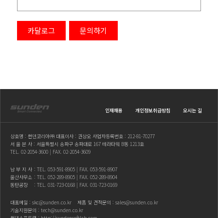
카달로그
문의하기
인재채용
개인정보취급방침
오시는 길
상호명 : 썬덴코리아㈜ 대표이사 : 권상오 사업자등록번호 : 212-81-70277
서 울 본 사 : 서울특별시 송파구 송파대로 167 테라타워 B동 1213호
TEL.
02-2054-3600
| FAX. 02-2054-3609
남 부 지 사
: TEL.
053-591-8905
| FAX. 053-591-8907
울산사무소
: TEL.
052-289-8905
| FAX. 052-289-8904
동탄공장
: TEL.
031-723-0168
| FAX. 031-723-0169
대표메일 :
skc@sunden.co.kr
제품 및 견적문의 :
sales@sunden.co.kr
기술지원문의 :
tech@sunden.co.kr
썬덴소프트랩 :
http://sundensoftlab.com