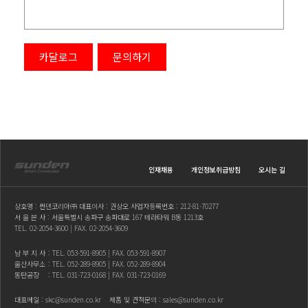
카달로그
문의하기
인재채용
개인정보취급방침
오시는 길
상호명 : 썬덴코리아㈜ 대표이사 : 권상오 사업자등록번호 : 212-81-70277
서 울 본 사 : 서울특별시 송파구 송파대로 167 테라타워 B동 1213호
TEL.
02-2054-3600
| FAX. 02-2054-3609
남 부 지 사
: TEL.
053-591-8905
| FAX. 053-591-8907
울산사무소
: TEL.
052-289-8905
| FAX. 052-289-8904
동탄공장
: TEL.
031-723-0168
| FAX. 031-723-0169
대표메일 :
skc@sunden.co.kr
제품 및 견적문의 :
sales@sunden.co.kr