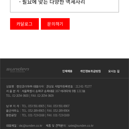
- 필요에 맞는 다양한 액세사리
카달로그
문의하기
인재채용
개인정보취급방침
오시는 길
상호명 : 썬덴코리아㈜ 대표이사 : 권상오 사업자등록번호 : 212-81-70277
서 울 본 사 : 서울특별시 송파구 송파대로 167 테라타워 B동 1213호
TEL.
02-2054-3600
| FAX. 02-2054-3609
남 부 지 사
: TEL.
053-591-8905
| FAX. 053-591-8907
울산사무소
: TEL.
052-289-8905
| FAX. 052-289-8904
동탄공장
: TEL.
031-723-0168
| FAX. 031-723-0169
대표메일 :
skc@sunden.co.kr
제품 및 견적문의 :
sales@sunden.co.kr