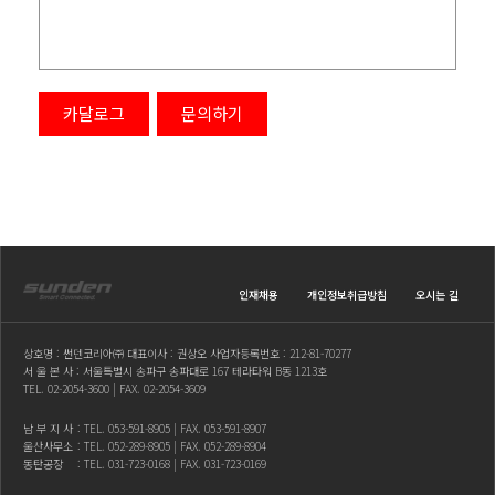
카달로그
문의하기
인재채용
개인정보취급방침
오시는 길
상호명 : 썬덴코리아㈜ 대표이사 : 권상오 사업자등록번호 : 212-81-70277
서 울 본 사 : 서울특별시 송파구 송파대로 167 테라타워 B동 1213호
TEL.
02-2054-3600
| FAX. 02-2054-3609
남 부 지 사
: TEL.
053-591-8905
| FAX. 053-591-8907
울산사무소
: TEL.
052-289-8905
| FAX. 052-289-8904
동탄공장
: TEL.
031-723-0168
| FAX. 031-723-0169