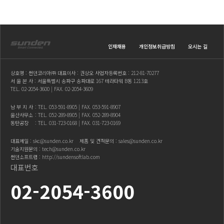
인재채용
개인정보취급방침
오시는 길
상호명 : 썬덴코리아㈜ 대표이사 : 권상오 사업자등록번호 : 212-81-70277
서 울 본 사 : 서울특별시 송파구 송파대로 167 테라타워 B동 1213호
TEL.
02-2054-3600
| FAX. 02-2054-3609
남 부 지 사
: TEL.
053-591-8905
| FAX. 053-591-8907
울산사무소
: TEL.
052-289-8905
| FAX. 052-289-8904
동탄공장
: TEL.
031-723-0168
| FAX. 031-723-0169
대표메일 :
skc@sunden.co.kr
제품 및 견적문의 :
sales@sunden.co.kr
기술지원문의 :
tech@sunden.co.kr
썬덴소프트랩 :
http://sundensoftlab.com
대표번호
02-2054-3600