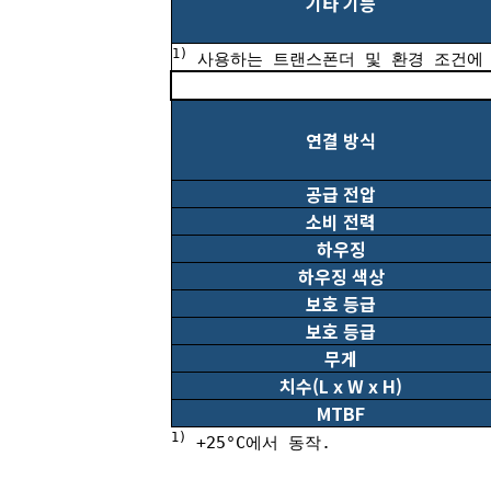
기타 기능
1)
사용하는 트랜스폰더 및 환경 조건에 
연결 방식
공급 전압
소비 전력
하우징
하우징 색상
보호 등급
보호 등급
무게
치수(L x W x H)
MTBF
1)
+25°C에서 동작.