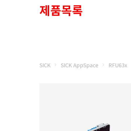
제품목록
SICK
SICK AppSpace
RFU63x