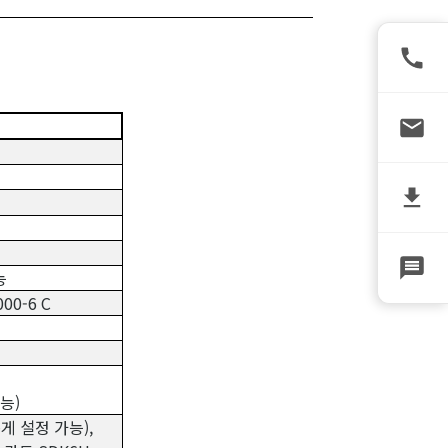
능
000-6 C
능)
게 설정 가능),