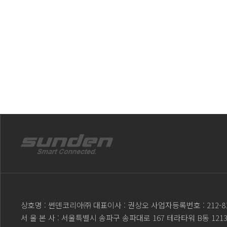
상호명 : 썬덴코리아㈜ 대표이사 : 권상오 사업자등록번호 : 212-81
서 울 본 사 : 서울특별시 송파구 송파대로 167 테라타워 B동 121