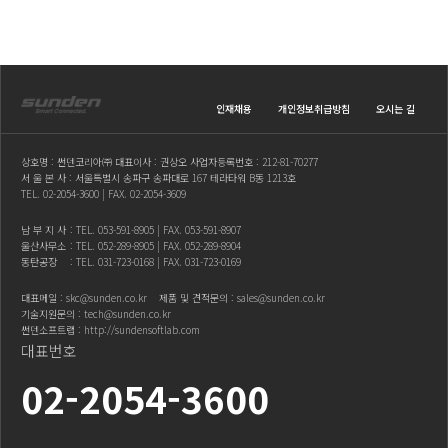
인재채용
개인정보취급방침
오시는 길
상호명 : 썬덴코리아㈜ 대표이사 : 권상오 사업자등록번호 : 212-81-70277
서 울 본 사 : 서울특별시 송파구 송파대로 167 테라타워 B동 1213호
TEL.
02-2054-3600
| FAX. 02-2054-3609
남 부 지 사
: TEL.
053-591-8905
| FAX. 053-591-8907
울산사무소
: TEL.
052-289-8905
| FAX. 052-289-8904
동탄공장
: TEL.
031-723-0168
| FAX. 031-723-0169
대표메일 :
skc@sunden.co.kr
제품 및 견적문의 :
sales@sunden.co.kr
기술지원문의 :
tech@sunden.co.kr
썬덴소프트랩 :
http://sundensoftlab.com
대표번호
02-2054-3600