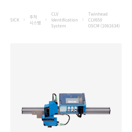
CLV
Twinhead
추적
SICK
Identification
CLV650
시스템
System
OSCM (1061634)