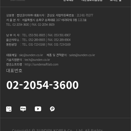
상호명 : 썬덴코리아㈜ 대표이사 : 권상오 사업자등록번호 : 212-81-70277
서 울 본 사 : 서울특별시 송파구 송파대로 167 테라타워 B동 1213호
TEL.
02-2054-3600
| FAX. 02-2054-3609
남 부 지 사
: TEL.
053-591-8905
| FAX. 053-591-8907
울산사무소
: TEL.
052-289-8905
| FAX. 052-289-8904
동탄공장
: TEL.
031-723-0168
| FAX. 031-723-0169
대표메일 :
skc@sunden.co.kr
제품 및 견적문의 :
sales@sunden.co.kr
기술지원문의 :
tech@sunden.co.kr
썬덴소프트랩 :
http://sundensoftlab.com
대표번호
02-2054-3600
Copyright © SUNDEN KOREA Co., Ltd. All Rights