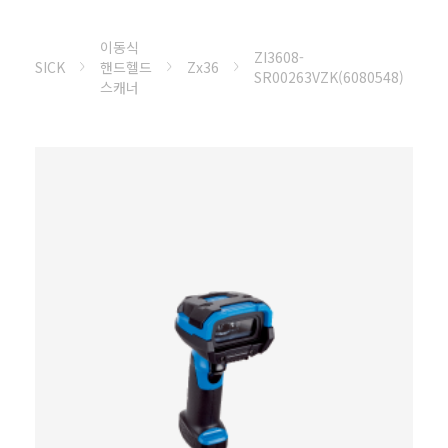
이동식
ZI3608-
SICK
핸드헬드
Zx36
SR00263VZK(6080548)
스캐너