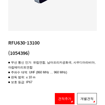
RFU630-13100
(1054396)
■ 무선 통신 인가: 유럽연합, 남아프리카공화국, 사우디아라비아,
아랍에미리트연합
■ 주파수 대역: UHF (860 MHz ... 960 MHz)
■ 판독 범위: ≤ 10 m
■ 보호 등급: IP67
견적추가
개별견적