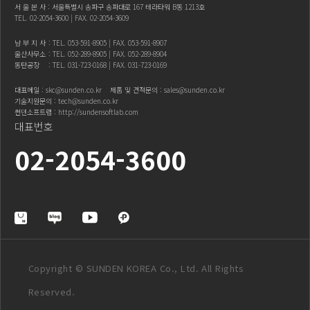
서 울 본 사 : 서울특별시 송파구 송파대로 167 테라타워 B동 1213호
TEL.
02-2054-3600
| FAX. 02-2054-3609
남 부 지 사
: TEL.
053-591-8905
| FAX. 053-591-8907
울산사무소
: TEL.
052-289-8905
| FAX. 052-289-8904
동탄공장
: TEL.
031-723-0168
| FAX. 031-723-0169
대표메일 :
skc@sunden.co.kr
제품 및 견적문의 :
sales@sunden.co.kr
기술지원문의 :
tech@sunden.co.kr
썬덴소프트랩 :
http://sundensoftlab.com
대표번호
02-2054-3600
Copyright © SUNDEN KOREA Co., Ltd. All Rights
Reserved.