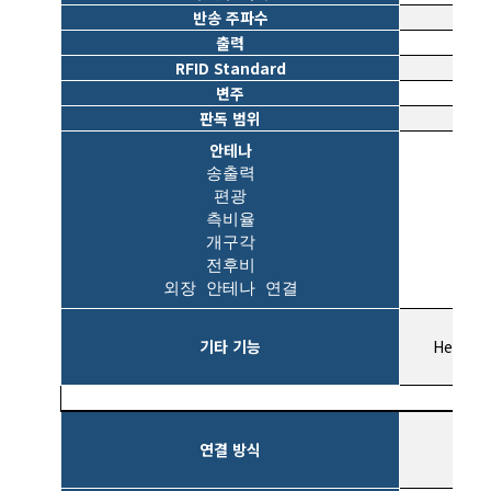
반송 주파수
출력
2 W
RFID Standard
변주
판독 범위
안테나
송출력
편광
측비율
개구각
전후비
외장 안테나 연결
기타 기능
Heartb
연결 방식