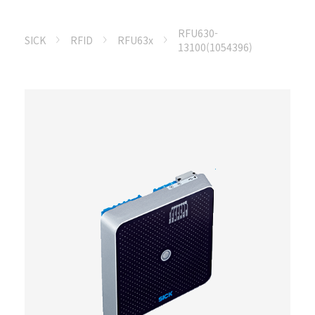
RFU630-
SICK
RFID
RFU63x
13100(1054396)