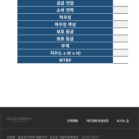
공급 전압
소비 전력
하우징
하우징 색상
보호 등급
보호 등급
무게
치수(L x W x H)
MTBF
인재채용
개인정보취급방침
오시는 길
상호명 : 썬덴코리아㈜ 대표이사 : 권상오 사업자등록번호 : 212-81-70277