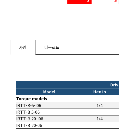
사양
다운로드
Drive
Model
Hex in
Sq
Torque models
IRTT-B-5-I06
1/4
IRTT-B 5-06
IRTT-B 20-I06
1/4
IRTT-B 20-06