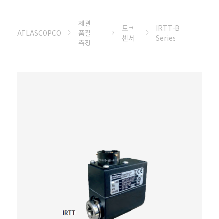
체결
토크
IRTT-B
ATLASCOPCO
품질
센서
Series
측정