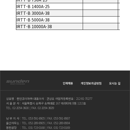
IRTT-B 1400A-25
IRTT-B 3000A-38
IRTT-B 5000A-38
IRTT-B 10000A-38
인재채용
개인정보취급방침
오시는 길
상호명 : 썬덴코리아㈜ 대표이사 : 권상오 사업자등록번호 : 212-81-70277
서 울 본 사 : 서울특별시 송파구 송파대로 167 테라타워 B동 1213호
TEL.
02-2054-3600
| FAX. 02-2054-3609
남 부 지 사
: TEL.
053-591-8905
| FAX. 053-591-8907
울산사무소
: TEL.
052-289-8905
| FAX. 052-289-8904
동탄공장
: TEL.
031-723-0168
| FAX. 031-723-0169