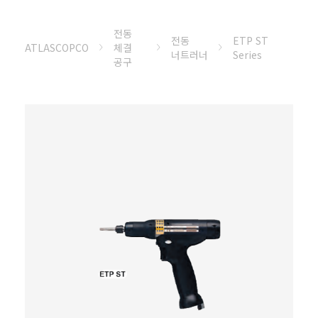
전동
전동
ETP ST
ATLASCOPCO
체결
너트러너
Series
공구