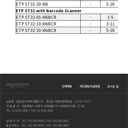
ETP ST32-20-I06
-
5-20
3.
ETP ST32 with Barcode Scanner
ETP ST32-05-I06BCR
-
1-5
0
ETP ST32-10-I06BCR
-
3-11
2
ETP ST32-20-I06BCR
-
5-20
3.
인재채용
개인정보취급방침
오시는 길
상호명 : 썬덴코리아㈜ 대표이사 : 권상오 사업자등록번호 : 212-81-70277
서 울 본 사 : 서울특별시 송파구 송파대로 167 테라타워 B동 1213호
TEL.
02-2054-3600
| FAX. 02-2054-3609
남 부 지 사
: TEL.
053-591-8905
| FAX. 053-591-8907
울산사무소
: TEL.
052-289-8905
| FAX. 052-289-8904