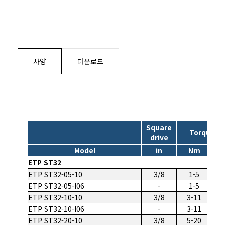
사양
다운로드
Square
Torque r
drive
Model
in
Nm
ETP ST32
ETP ST32-05-10
3/8
1-5
0
ETP ST32-05-I06
-
1-5
0
ETP ST32-10-10
3/8
3-11
2
ETP ST32-10-I06
-
3-11
2
ETP ST32-20-10
3/8
5-20
3.