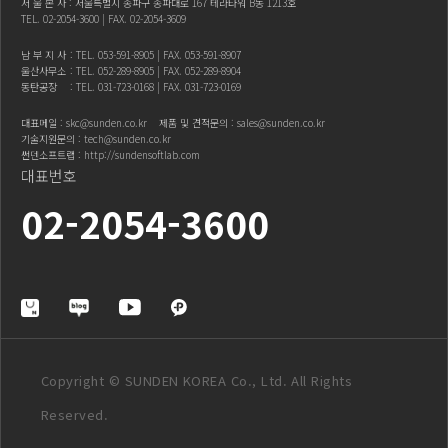
서 울 본 사 : 서울특별시 송파구 송파대로 167 테라타워 B동 1213호
TEL.
02-2054-3600
| FAX. 02-2054-3609
남 부 지 사
: TEL.
053-591-8905
| FAX. 053-591-8907
울산사무소
: TEL.
052-289-8905
| FAX. 052-289-8904
동탄공장
: TEL.
031-723-0168
| FAX. 031-723-0169
대표메일 :
skc@sunden.co.kr
제품 및 견적문의 :
sales@sunden.co.kr
기술지원문의 :
tech@sunden.co.kr
썬덴소프트랩 :
http://sundensoftlab.com
대표번호
02-2054-3600
Copyright © SUNDEN KOREA Co., Ltd. All Rights
Reserved.