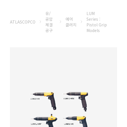
유/
LUM
공압
에어
Series :
ATLASCOPCO
체결
클러치
Pistol Grip
공구
Models