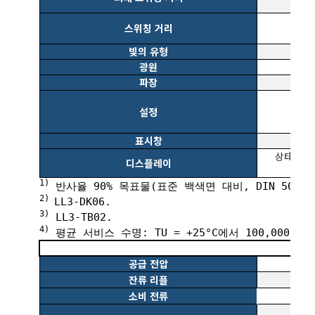
스위칭 거리
빛의 유형
광원
파장
설정
표시창
상태 LE
디스플레이
1)
반사율 90% 목표물(표준 백색면 대비, DIN 5033)
2)
LL3-DK06.
3)
LL3-TB02.
4)
평균 서비스 수명: TU = +25°C에서 100,000h.
공급 전압
잔류 리플
소비 전류