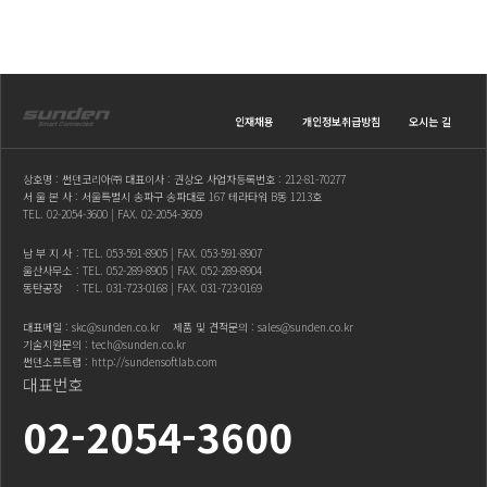
인재채용
개인정보취급방침
오시는 길
상호명 : 썬덴코리아㈜ 대표이사 : 권상오 사업자등록번호 : 212-81-70277
서 울 본 사 : 서울특별시 송파구 송파대로 167 테라타워 B동 1213호
TEL.
02-2054-3600
| FAX. 02-2054-3609
남 부 지 사
: TEL.
053-591-8905
| FAX. 053-591-8907
울산사무소
: TEL.
052-289-8905
| FAX. 052-289-8904
동탄공장
: TEL.
031-723-0168
| FAX. 031-723-0169
대표메일 :
skc@sunden.co.kr
제품 및 견적문의 :
sales@sunden.co.kr
기술지원문의 :
tech@sunden.co.kr
썬덴소프트랩 :
http://sundensoftlab.com
대표번호
02-2054-3600