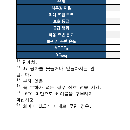
무게
하우징 재질
최대 조임 토크
보호 등급
공급 범위
작동 주변 온도
보관 시 주변 온도
MTTF
D
DC
avg
1)
한계치.
2)
Uv 공차를 웃돌거나 밑돌아서는 안
됩니다.
3)
부하 없음.
4)
옴 부하가 없는 경우 신호 전송 시간.
5)
0°C 미만으로 케이블을 구부리지
마십시오.
6
)
화이버 LL3가 제대로 꽂힌 경우.