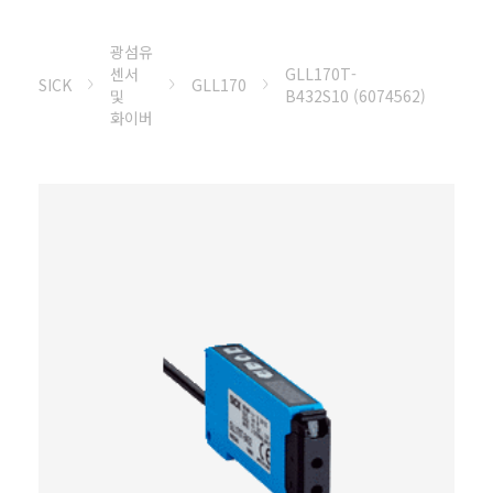
광섬유
센서
GLL170T-
SICK
GLL170
및
B432S10 (6074562)
화이버