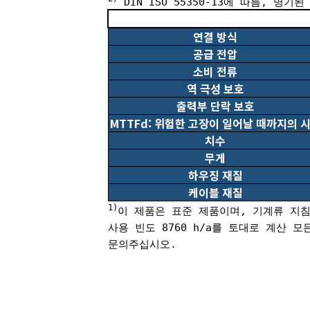
DIN ISO 55350-13에 따름, 명기
연결 방식
공급 전압
소비 전류
역 극성 보호
출력부 단락 보호
MTTFd: 위험한 고장이 일어날 때까지의 
치수
무게
하우징 재질
케이블 재질
1)
이 제품은 표준 제품이며, 기계류 지침
사용 빈도 8760 h/a를 토대로 계산
문의주십시오.