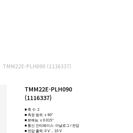
TMM22E-PLH090 (1116337)
TMM22E-PLH090
(1116337)
■ 축 수: 2
■ 측정 범위: ± 90°
■ 분해능: ≤ 0.015°
■ 통신 인터페이스: 아날로그 / 전압
■ 전압 출력: 0 V ... 10 V