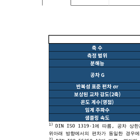
축 수
측정 범위
분해능
공차 G
반복성 표준 편차 σr
보상된 교차 감도(2축)
온도 계수(영점)
임계 주파수
샘플링 속도
1)
DIN ISO 1319-1에 따름, 공차
위아래 방향에서의 편차가 동일한 경우에
2)