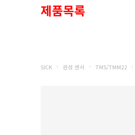
제품목록
SICK
관성 센서
TMS/TMM22