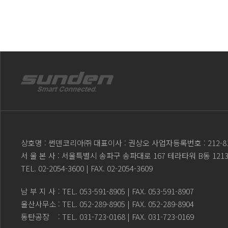
상호명 : 썬덴코리아㈜ 대표이사 : 권상오 사업자등록번호 : 212-81
서 울 본 사 : 서울특별시 송파구 송파대로 167 테라타워 B동 121
TEL.
02-2054-3600
| FAX. 02-2054-3609
남 부 지 사
: TEL.
053-591-8905
| FAX. 053-591-8907
울산사무소
: TEL.
052-289-8905
| FAX. 052-289-8904
동탄공장
: TEL.
031-723-0168
| FAX. 031-723-0169