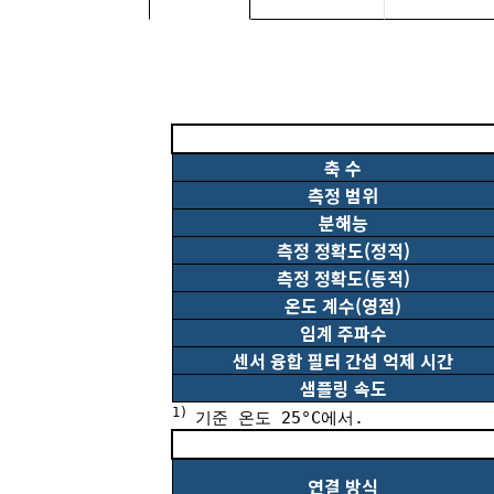
축 수
측정 범위
분해능
측정 정확도(정적)
측정 정확도(동적)
온도 계수(영점)
임계 주파수
센서 융합 필터 간섭 억제 시간
샘플링 속도
1)
기준 온도 25°C에서.
연결 방식