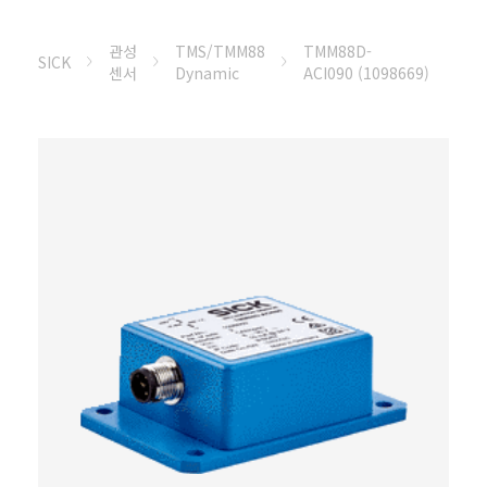
관성
TMS/TMM88
TMM88D-
SICK
센서
Dynamic
ACI090 (1098669)