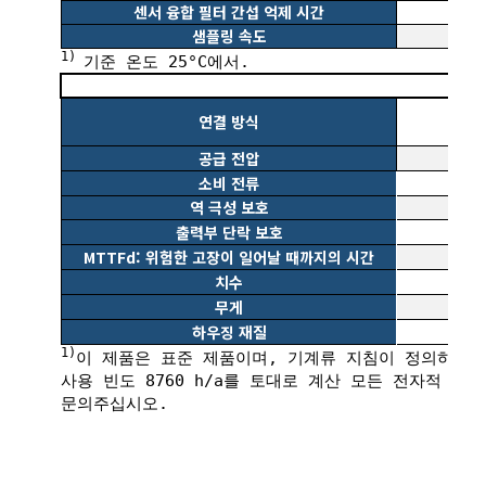
센서 융합 필터 간섭 억제 시간
샘플링 속도
1)
기준 온도 25°C에서.
연결 방식
공급 전압
소비 전류
역 극성 보호
출력부 단락 보호
MTTFd: 위험한 고장이 일어날 때까지의 시간
치수
무게
하우징 재질
1)
이 제품은 표준 제품이며, 기계류 지침이 정의하는 안
사용 빈도 8760 h/a를 토대로 계산 모든 전자적 
문의주십시오.