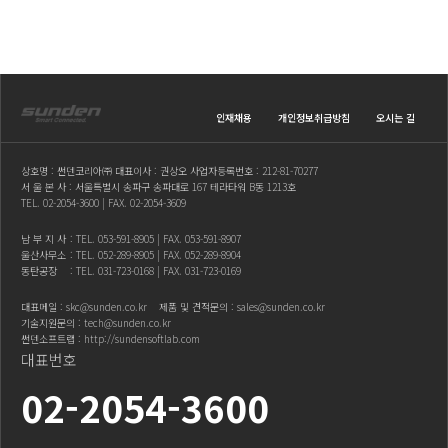
인재채용
개인정보취급방침
오시는 길
상호명 : 썬덴코리아㈜ 대표이사 : 권상오 사업자등록번호 : 212-81-70277
서 울 본 사 : 서울특별시 송파구 송파대로 167 테라타워 B동 1213호
TEL.
02-2054-3600
| FAX. 02-2054-3609
남 부 지 사
: TEL.
053-591-8905
| FAX. 053-591-8907
울산사무소
: TEL.
052-289-8905
| FAX. 052-289-8904
동탄공장
: TEL.
031-723-0168
| FAX. 031-723-0169
대표메일 :
skc@sunden.co.kr
제품 및 견적문의 :
sales@sunden.co.kr
기술지원문의 :
tech@sunden.co.kr
썬덴소프트랩 :
http://sundensoftlab.com
대표번호
02-2054-3600