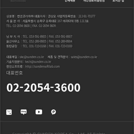
인재채용
개인정보취급방침
오시는 길
상호명 : 썬덴코리아㈜ 대표이사 : 권상오 사업자등록번호 : 212-81-70277
서 울 본 사 : 서울특별시 송파구 송파대로 167 테라타워 B동 1213호
TEL.
02-2054-3600
| FAX. 02-2054-3609
남 부 지 사
: TEL.
053-591-8905
| FAX. 053-591-8907
울산사무소
: TEL.
052-289-8905
| FAX. 052-289-8904
동탄공장
: TEL.
031-723-0168
| FAX. 031-723-0169
대표메일 :
skc@sunden.co.kr
제품 및 견적문의 :
sales@sunden.co.kr
기술지원문의 :
tech@sunden.co.kr
썬덴소프트랩 :
http://sundensoftlab.com
대표번호
02-2054-3600
Copyright © SUNDEN KOREA Co., Ltd. All Rights