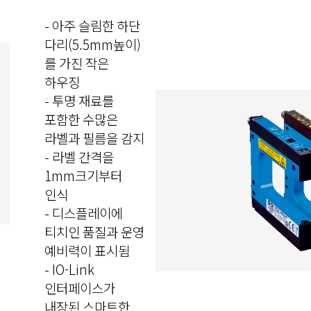
- 아주 슬림한 하단
다리(5.5mm높이)
를 가진 작은
하우징
- 투명 재료를
포함한 수많은
라벨과 필름을 감지
- 라벨 간격을
1mm크기부터
인식
- 디스플레이에
티치인 품질과 운영
예비력이 표시됨
- IO-Link
인터페이스가
내장된 스마트한