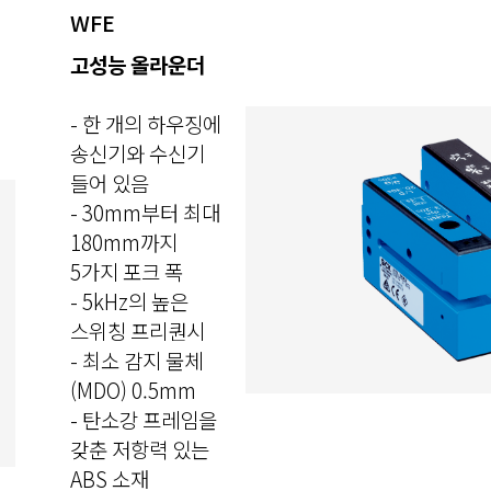
WFE
고성능 올라운더
- 한 개의 하우징에
송신기와 수신기
들어 있음
- 30mm부터 최대
180mm까지
5가지 포크 폭
- 5kHz의 높은
스위칭 프리퀀시
- 최소 감지 물체
(MDO) 0.5mm
- 탄소강 프레임을
갖춘 저항력 있는
ABS 소재