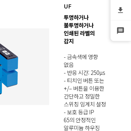
UF
투명하거나
불투명하거나
인쇄된 라벨의
감지
- 금속색에 영향
없음
- 반응 시간: 250µs
- 티치인 버튼 또는
+/– 버튼을 이용한
간단하고 정밀한
스위칭 임계치 설정
- 보호 등급 IP
65의 안정적인
알루미늄 하우징