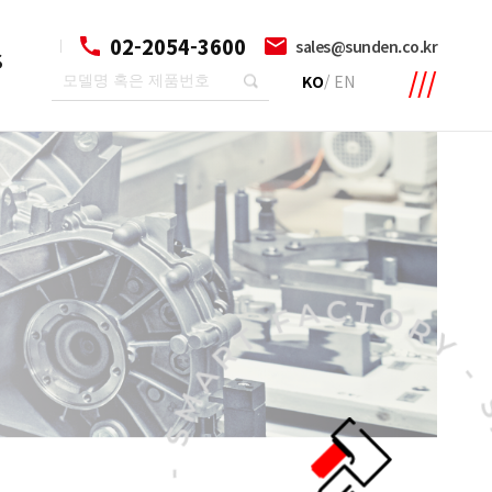
02-2054-3600
sales@sunden.co.kr
S
KO
/
EN