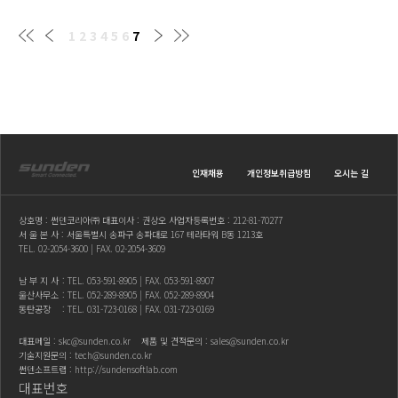
1
2
3
4
5
6
7
인재채용
개인정보취급방침
오시는 길
상호명 : 썬덴코리아㈜ 대표이사 : 권상오 사업자등록번호 : 212-81-70277
서 울 본 사 : 서울특별시 송파구 송파대로 167 테라타워 B동 1213호
TEL.
02-2054-3600
| FAX. 02-2054-3609
남 부 지 사
: TEL.
053-591-8905
| FAX. 053-591-8907
울산사무소
: TEL.
052-289-8905
| FAX. 052-289-8904
동탄공장
: TEL.
031-723-0168
| FAX. 031-723-0169
대표메일 :
skc@sunden.co.kr
제품 및 견적문의 :
sales@sunden.co.kr
기술지원문의 :
tech@sunden.co.kr
썬덴소프트랩 :
http://sundensoftlab.com
대표번호