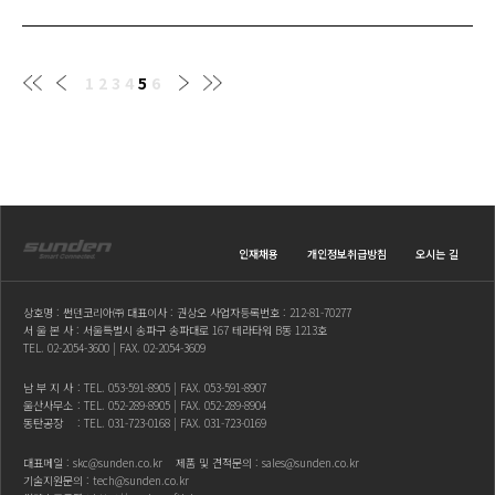
1
2
3
4
5
6
인재채용
개인정보취급방침
오시는 길
상호명 : 썬덴코리아㈜ 대표이사 : 권상오 사업자등록번호 : 212-81-70277
서 울 본 사 : 서울특별시 송파구 송파대로 167 테라타워 B동 1213호
TEL.
02-2054-3600
| FAX. 02-2054-3609
남 부 지 사
: TEL.
053-591-8905
| FAX. 053-591-8907
울산사무소
: TEL.
052-289-8905
| FAX. 052-289-8904
동탄공장
: TEL.
031-723-0168
| FAX. 031-723-0169
대표메일 :
skc@sunden.co.kr
제품 및 견적문의 :
sales@sunden.co.kr
기술지원문의 :
tech@sunden.co.kr