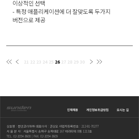
이상적인 선택
- 특정 애플리케이션에 더 잘맞도록 두가지
버전으로 제공
21
22
23
24
25
26
27
28
29
30
인재채용
개인정보취급방침
오시는 길
상호명 : 썬덴코리아㈜ 대표이사 : 권상오 사업자등록번호 : 212-81-70277
서 울 본 사 : 서울특별시 송파구 송파대로 167 테라타워 B동 1213호
TEL.
02-2054-3600
| FAX. 02-2054-3609