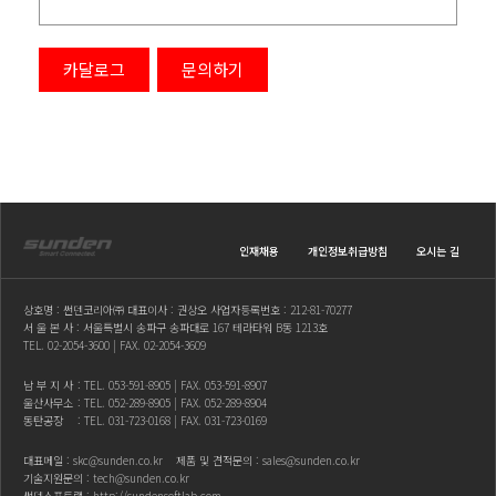
카달로그
문의하기
인재채용
개인정보취급방침
오시는 길
상호명 : 썬덴코리아㈜ 대표이사 : 권상오 사업자등록번호 : 212-81-70277
서 울 본 사 : 서울특별시 송파구 송파대로 167 테라타워 B동 1213호
TEL.
02-2054-3600
| FAX. 02-2054-3609
남 부 지 사
: TEL.
053-591-8905
| FAX. 053-591-8907
울산사무소
: TEL.
052-289-8905
| FAX. 052-289-8904
동탄공장
: TEL.
031-723-0168
| FAX. 031-723-0169
대표메일 :
skc@sunden.co.kr
제품 및 견적문의 :
sales@sunden.co.kr
기술지원문의 :
tech@sunden.co.kr
썬덴소프트랩 :
http://sundensoftlab.com