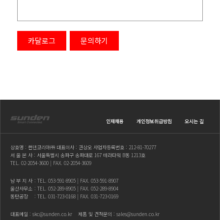
카달로그
문의하기
인재채용
개인정보취급방침
오시는 길
상호명 : 썬덴코리아㈜ 대표이사 : 권상오 사업자등록번호 : 212-81-70277
서 울 본 사 : 서울특별시 송파구 송파대로 167 테라타워 B동 1213호
TEL.
02-2054-3600
| FAX. 02-2054-3609
남 부 지 사
: TEL.
053-591-8905
| FAX. 053-591-8907
울산사무소
: TEL.
052-289-8905
| FAX. 052-289-8904
동탄공장
: TEL.
031-723-0168
| FAX. 031-723-0169
대표메일 :
skc@sunden.co.kr
제품 및 견적문의 :
sales@sunden.co.kr