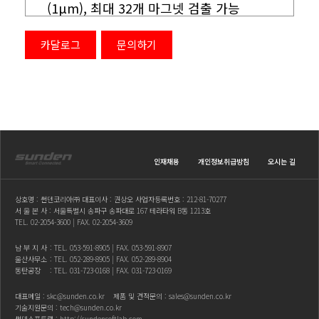
(1μm), 최대 32개 마그넷 검출 가능
- GYcAT : 표준형의 아날로그 출력 타입,
경보 출력 있음
카달로그
문의하기
- GYAF1 : 박형 헤드(플랜지 형상)의
아날로그 출력 타입
- GYPD : 아날로그 출력의 실린더 내장용
소형 센서
- GYPS : 실린더 내장용 콤팩트 타입, 긴
인재채용
개인정보취급방침
오시는 길
스트로크 (2000mm) 대응
상호명 : 썬덴코리아㈜ 대표이사 : 권상오 사업자등록번호 : 212-81-70277
서 울 본 사 : 서울특별시 송파구 송파대로 167 테라타워 B동 1213호
TEL.
02-2054-3600
| FAX. 02-2054-3609
남 부 지 사
: TEL.
053-591-8905
| FAX. 053-591-8907
울산사무소
: TEL.
052-289-8905
| FAX. 052-289-8904
동탄공장
: TEL.
031-723-0168
| FAX. 031-723-0169
대표메일 :
skc@sunden.co.kr
제품 및 견적문의 :
sales@sunden.co.kr
기술지원문의 :
tech@sunden.co.kr
썬덴소프트랩 :
http://sundensoftlab.com