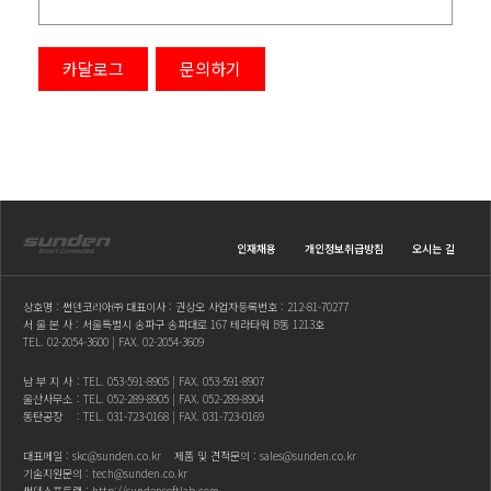
카달로그
문의하기
인재채용
개인정보취급방침
오시는 길
상호명 : 썬덴코리아㈜ 대표이사 : 권상오 사업자등록번호 : 212-81-70277
서 울 본 사 : 서울특별시 송파구 송파대로 167 테라타워 B동 1213호
TEL.
02-2054-3600
| FAX. 02-2054-3609
남 부 지 사
: TEL.
053-591-8905
| FAX. 053-591-8907
울산사무소
: TEL.
052-289-8905
| FAX. 052-289-8904
동탄공장
: TEL.
031-723-0168
| FAX. 031-723-0169
대표메일 :
skc@sunden.co.kr
제품 및 견적문의 :
sales@sunden.co.kr
기술지원문의 :
tech@sunden.co.kr
썬덴소프트랩 :
http://sundensoftlab.com