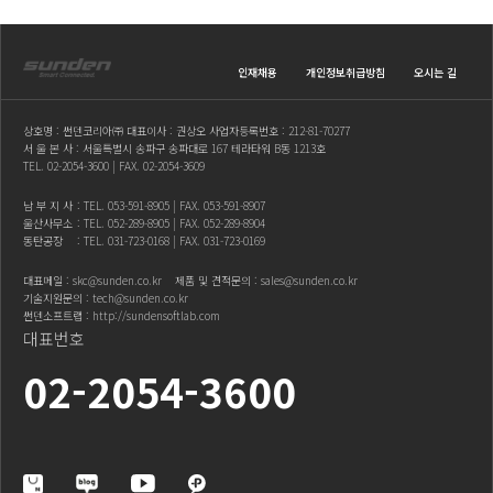
인재채용
개인정보취급방침
오시는 길
상호명 : 썬덴코리아㈜ 대표이사 : 권상오 사업자등록번호 : 212-81-70277
서 울 본 사 : 서울특별시 송파구 송파대로 167 테라타워 B동 1213호
TEL.
02-2054-3600
| FAX. 02-2054-3609
남 부 지 사
: TEL.
053-591-8905
| FAX. 053-591-8907
울산사무소
: TEL.
052-289-8905
| FAX. 052-289-8904
동탄공장
: TEL.
031-723-0168
| FAX. 031-723-0169
대표메일 :
skc@sunden.co.kr
제품 및 견적문의 :
sales@sunden.co.kr
기술지원문의 :
tech@sunden.co.kr
썬덴소프트랩 :
http://sundensoftlab.com
대표번호
02-2054-3600