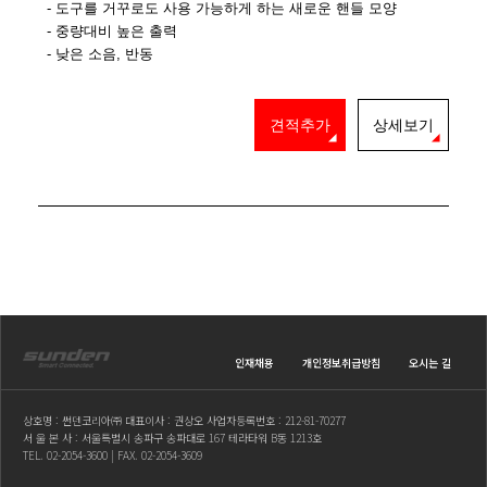
- 도구를 거꾸로도 사용 가능하게 하는 새로운 핸들 모양
- 중량대비 높은 출력
- 낮은 소음, 반동
견적추가
상세보기
인재채용
개인정보취급방침
오시는 길
상호명 : 썬덴코리아㈜ 대표이사 : 권상오 사업자등록번호 : 212-81-70277
서 울 본 사 : 서울특별시 송파구 송파대로 167 테라타워 B동 1213호
TEL.
02-2054-3600
| FAX. 02-2054-3609