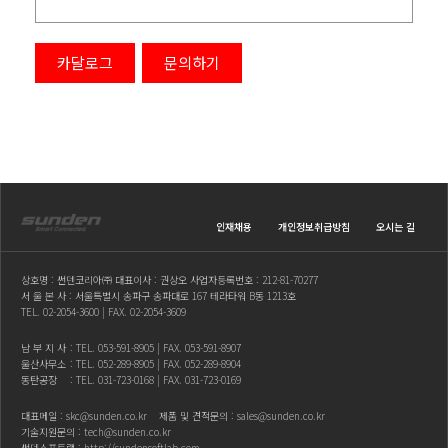
카달로그
문의하기
인재채용
개인정보취급방침
오시는 길
상호명 : 썬덴코리아㈜ 대표이사 : 권상오 사업자등록번호 : 212-81-70277
서 울 본 사 : 서울특별시 송파구 송파대로 167 테라타워 B동 1213호
TEL.
02-2054-3600
| FAX. 02-2054-3609
남 부 지 사
: TEL.
053-591-8905
| FAX. 053-591-8907
울산사무소
: TEL.
052-289-8905
| FAX. 052-289-8904
동탄공장
: TEL.
031-723-0168
| FAX. 031-723-0169
대표메일 :
skc@sunden.co.kr
제품 및 견적문의 :
sales@sunden.co.kr
기술지원문의 :
tech@sunden.co.kr
썬덴소프트랩 :
http://sundensoftlab.com