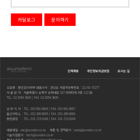
카달로그
문의하기
인재채용
개인정보취급방침
오시는 길
상호명 : 썬덴코리아㈜ 대표이사 : 권상오 사업자등록번호 : 212-81-70277
서 울 본 사 : 서울특별시 송파구 송파대로 167 테라타워 B동 1213호
TEL.
02-2054-3600
| FAX. 02-2054-3609
남 부 지 사
: TEL.
053-591-8905
| FAX. 053-591-8907
울산사무소
: TEL.
052-289-8905
| FAX. 052-289-8904
동탄공장
: TEL.
031-723-0168
| FAX. 031-723-0169
대표메일 :
skc@sunden.co.kr
제품 및 견적문의 :
sales@sunden.co.kr
기술지원문의 :
tech@sunden.co.kr
썬덴소프트랩 :
http://sundensoftlab.com