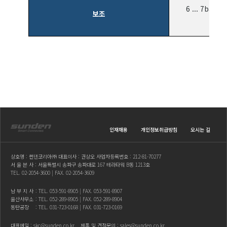
6 ... 7ba
보조
인재채용
개인정보취급방침
오시는 길
상호명 : 썬덴코리아㈜ 대표이사 : 권상오 사업자등록번호 : 212-81-70277
서 울 본 사 : 서울특별시 송파구 송파대로 167 테라타워 B동 1213호
TEL.
02-2054-3600
| FAX. 02-2054-3609
남 부 지 사
: TEL.
053-591-8905
| FAX. 053-591-8907
울산사무소
: TEL.
052-289-8905
| FAX. 052-289-8904
동탄공장
: TEL.
031-723-0168
| FAX. 031-723-0169
대표메일 :
skc@sunden.co.kr
제품 및 견적문의 :
sales@sunden.co.kr