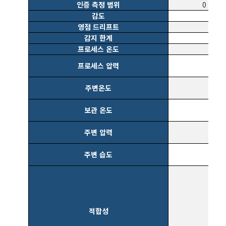
인증 측정 범위
0 ... 1
감도
영점 드리프트
감지 한계
프로세스 온도
프로세스 압력
주변온도
보관 온도
주변 압력
주변 습도
적합성