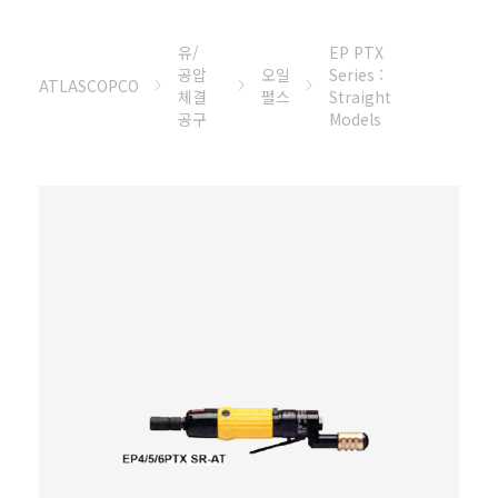
유/
EP PTX
공압
오일
Series :
ATLASCOPCO
체결
펄스
Straight
공구
Models