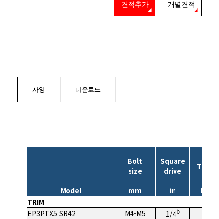
견적추가
개별견적
사양
다운로드
Bolt
Square
Torqu
size
drive
Model
mm
in
Nm
TRIM
EP3PTX5 SR42
M4-M5
b
2-5
1/4