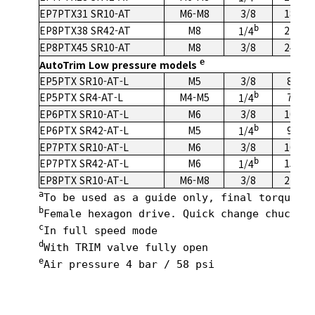
EP7PTX31 SR10-AT
M6-M8
3/8
18-31
EP8PTX38 SR42-AT
M8
b
22-38
1/4
EP8PTX45 SR10-AT
M8
3/8
24-45
e
AutoTrim Low pressure models
EP5PTX SR10-AT-L
M5
3/8
8-13
EP5PTX SR4-AT-L
M4-M5
b
7-12
1/4
EP6PTX SR10-AT-L
M6
3/8
10-17
EP6PTX SR42-AT-L
M5
b
9-16
1/4
EP7PTX SR10-AT-L
M6
3/8
16-22
EP7PTX SR42-AT-L
M6
b
15-21
1/4
EP8PTX SR10-AT-L
M6-M8
3/8
21-32
a
To be used as a guide only, final torque d
b
Female hexagon drive. Quick change chuck.
c
In full speed mode
d
With TRIM valve fully open
e
Air pressure 4 bar / 58 psi