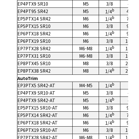
EP4PTX9 SR10
M5
3/8
4-9
EP4PT95 SR42
M5
b
4-95
1/4
EP5PTX14 SR42
M6
b
7-14
1/4
EP5PTX15 SR10
M6
3/8
9-15
EP6PTX18 SR42
M6
b
9-18
1/4
EP6PTX19 SR10
M6
3/8
10-19
EP7PTX28 SR42
M6-M8
b
17-28
1/4
EP7PTX31 SR10
M6-M8
3/8
18-31
EP8PTX45 SR10
M8
3/8
24-45
EP8PTX38 SR42
M8
b
22-38
1/4
AutoTrim
EP3PTX5 SR42-AT
M4-M5
b
2-5
1/4
EP4PTX9 SR10-AT
M5
3/8
4-9
EP4PTX9 SR42-AT
M5
b
4-9
1/4
EP5PTX15 SR10-AT
M6
3/8
9-15
EP5PTX14 SR42-AT
M6
b
7-14
1/4
EP6PTX18 SR42-AT
M6
b
9-18
1/4
EP6PTX19 SR10-AT
M6
3/8
10-19
EP7PTX28 SR42-AT
M6-M8
b
17-28
1/4