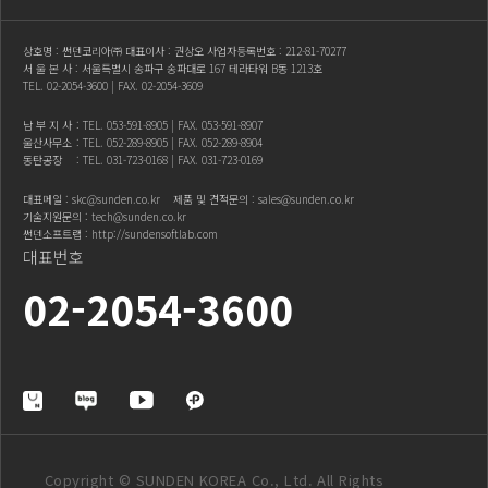
상호명 : 썬덴코리아㈜ 대표이사 : 권상오 사업자등록번호 : 212-81-70277
서 울 본 사 : 서울특별시 송파구 송파대로 167 테라타워 B동 1213호
TEL.
02-2054-3600
| FAX. 02-2054-3609
남 부 지 사
: TEL.
053-591-8905
| FAX. 053-591-8907
울산사무소
: TEL.
052-289-8905
| FAX. 052-289-8904
동탄공장
: TEL.
031-723-0168
| FAX. 031-723-0169
대표메일 :
skc@sunden.co.kr
제품 및 견적문의 :
sales@sunden.co.kr
기술지원문의 :
tech@sunden.co.kr
썬덴소프트랩 :
http://sundensoftlab.com
대표번호
02-2054-3600
Copyright © SUNDEN KOREA Co., Ltd. All Rights