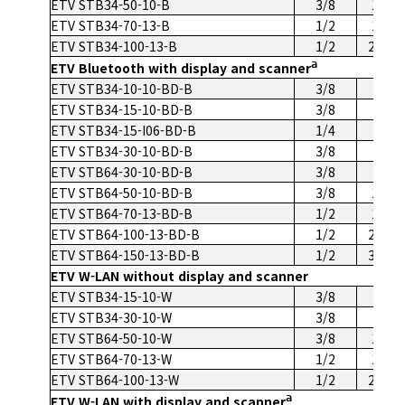
ETV STB34-50-10-B
3/8
15-50
ETV STB34-70-13-B
1/2
15-70
ETV STB34-100-13-B
1/2
20-10
a
ETV Bluetooth with display and scanner
ETV STB34-10-10-BD-B
3/8
2-10
ETV STB34-15-10-BD-B
3/8
4-15
ETV STB34-15-I06-BD-B
1/4
4-15
ETV STB34-30-10-BD-B
3/8
6-30
ETV STB64-30-10-BD-B
3/8
6-30
ETV STB64-50-10-BD-B
3/8
15-50
ETV STB64-70-13-BD-B
1/2
15-70
ETV STB64-100-13-BD-B
1/2
20-10
ETV STB64-150-13-BD-B
1/2
30-15
ETV W-LAN without display and scanner
ETV STB34-15-10-W
3/8
4-15
ETV STB34-30-10-W
3/8
6-30
ETV STB64-50-10-W
3/8
15-50
ETV STB64-70-13-W
1/2
15-70
ETV STB64-100-13-W
1/2
20-10
a
ETV W-LAN with display and scanner