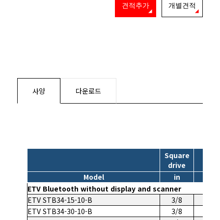
견적추가
개별견적
사양
다운로드
Square
Torq
drive
Model
in
Nm
ETV Bluetooth without display and scanner
ETV STB34-15-10-B
3/8
4-15
ETV STB34-30-10-B
3/8
6-30