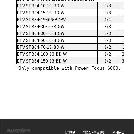
ETV STB34-10-10-BD-W
3/8
2-10
ETV STB34-15-10-BD-W
3/8
4-15
ETV STB34-15-I06-BD-W
1/4
4-15
ETV STB34-30-10-BD-W
3/8
6-30
ETV STB64-30-10-BD-W
3/8
6-30
ETV STB64-50-10-BD-W
3/8
15-50
ETV STB64-70-13-BD-W
1/2
15-70
ETV STB64-100-13-BD-W
1/2
20-10
ETV STB64-150-13-BD-W
1/2
30-15
a
Only compatible with Power Focus 6000, for
인재채용
개인정보취급방침
오시는 길